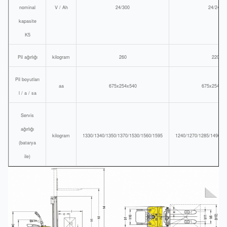
nominal
V / Ah
24/300
24/240
kapasite
K5
Pil ağırlığı
kilogram
260
220
Pil boyutları
aa
675x254x540
675x254x50
l / a / sa
Servis
ağırlığı
kilogram
1330/1340/1350/1370/1530/1560/1595
1240/1270/1285/1490/1
(batarya
ile)