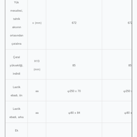
Yük
mesafesi,
tahrik
x (mm)
672
672
aksının
ortasından
çatalına
Çatal
H13
yüksekliği,
85
85
(mm)
indirdi
Lastik
aa
φ250 x 70
φ250 x 70
ebadı, ön
Lastik
aa
φ80 x 84
φ80 x 84
ebadı, arka
Ek