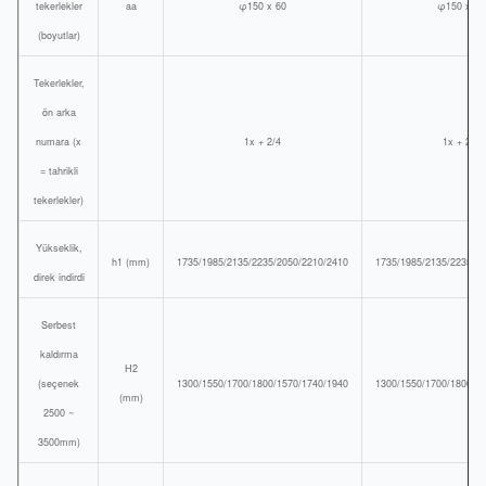
tekerlekler
aa
φ150 x 60
φ150 x 60
(boyutlar)
Tekerlekler,
ön arka
numara (x
1x + 2/4
1x + 2/4
= tahrikli
tekerlekler)
Yükseklik,
h1 (mm)
1735/1985/2135/2235/2050/2210/2410
1735/1985/2135/2235/2
direk indirdi
Serbest
kaldırma
H2
(seçenek
1300/1550/1700/1800/1570/1740/1940
1300/1550/1700/1800/1
(mm)
2500 ~
3500mm)