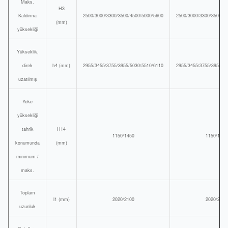
Maks.
H3
Kaldırma
2500/3000/3300/3500/4500/5000/5600
2500/3000/3300/3500/4
(mm)
yüksekliği
Yükseklik,
direk
h4 (mm)
2955/3455/3755/3955/5030/5510/6110
2955/3455/3755/3955/5
uzatılmış
Yeke
yüksekliği
tahrik
H14
1150/1450
1150/1450
konumunda
(mm)
minimum /
maks.
Toplam
l1 (mm)
2020/2100
2020/2100
uzunluk