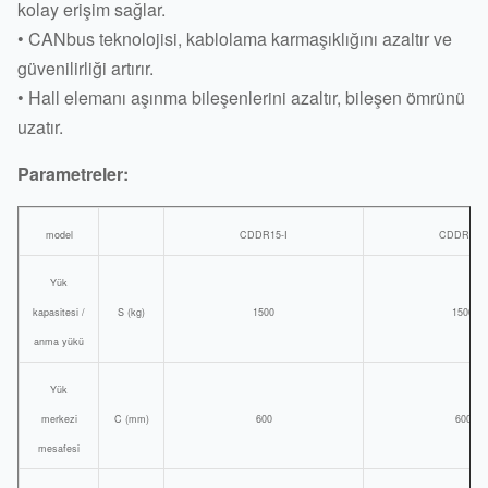
kolay erişim sağlar.
• CANbus teknolojisi, kablolama karmaşıklığını azaltır ve
güvenilirliği artırır.
• Hall elemanı aşınma bileşenlerini azaltır, bileşen ömrünü
uzatır.
Parametreler:
model
CDDR15-Ⅰ
CDDR15-Ⅱ
Yük
kapasitesi /
S (kg)
1500
1500
anma yükü
Yük
merkezi
C (mm)
600
600
mesafesi