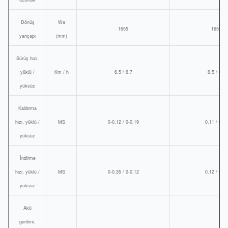
Dönüş
Wa
1655
1655
yarıçapı
(mm)
Sürüş hızı,
yüklü /
Km / h
6.5 / 6.7
6.5 / 6.7
yüksüz
Kaldırma
hızı, yüklü /
MS
0-0,12 / 0-0,19
0.11 / 0.14
yüksüz
İndirme
hızı, yüklü /
MS
0-0,35 / 0-0,12
0.12 / 0.12
yüksüz
Akü
gerilimi,