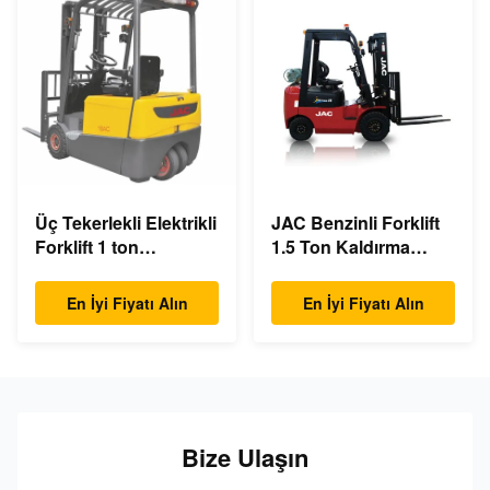
Üç Tekerlekli Elektrikli
JAC Benzinli Forklift
Forklift 1 ton
1.5 Ton Kaldırma
kapasiteli Küçük
Kapasitesi 3m - 6m
Dönüş Yarıçapı
Kaldırma Yüksekliği
En İyi Fiyatı Alın
En İyi Fiyatı Alın
Bize Ulaşın