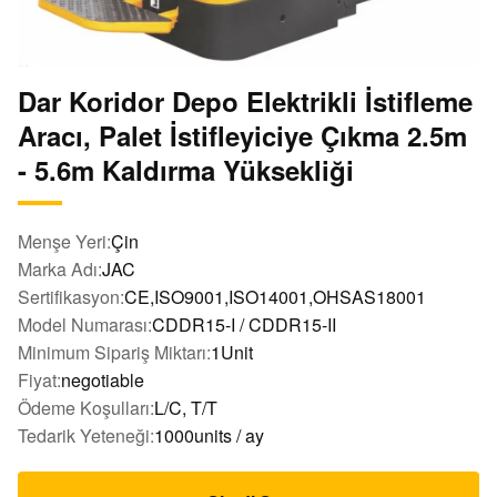
Dar Koridor Depo Elektrikli İstifleme
Aracı, Palet İstifleyiciye Çıkma 2.5m
- 5.6m Kaldırma Yüksekliği
Menşe Yeri:
Çin
Marka Adı:
JAC
Sertifikasyon:
CE,ISO9001,ISO14001,OHSAS18001
Model Numarası:
CDDR15-I / CDDR15-II
Minimum Sipariş Miktarı:
1Unit
Fiyat:
negotiable
Ödeme Koşulları:
L/C, T/T
Tedarik Yeteneği:
1000units / ay