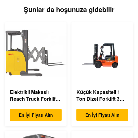
Şunlar da hoşunuza gidebilir
Elektrikli Makaslı
Küçük Kapasiteli 1
Reach Truck Forklift
Ton Dizel Forklift 3m -
Çift Makaslı 1.5 Ton
6m Kaldırma
Yük Kapasitesi
Yüksekliği Çevre
En İyi Fiyatı Alın
En İyi Fiyatı Alın
Dostu Tasarım