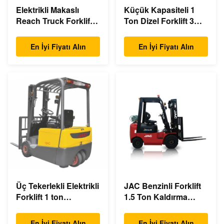
Elektrikli Makaslı
Küçük Kapasiteli 1
Reach Truck Forklift
Ton Dizel Forklift 3m -
Çift Makaslı 1.5 Ton
6m Kaldırma
Yük Kapasitesi
Yüksekliği Çevre
En İyi Fiyatı Alın
En İyi Fiyatı Alın
Dostu Tasarım
Üç Tekerlekli Elektrikli
JAC Benzinli Forklift
Forklift 1 ton
1.5 Ton Kaldırma
kapasiteli Küçük
Kapasitesi 3m - 6m
Dönüş Yarıçapı
Kaldırma Yüksekliği
En İyi Fiyatı Alın
En İyi Fiyatı Alın