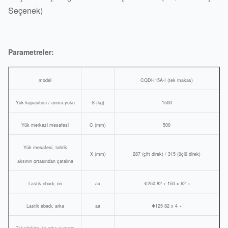
Seçenek)
Parametreler:
model
CQDH15A-I (tek makas)
Yük kapasitesi / anma yükü
S (kg)
1500
Yük merkezi mesafesi
C (mm)
500
Yük mesafesi, tahrik
X (mm)
287 (çift direk) / 315 (üçlü direk)
aksının ortasından çatalına
Lastik ebadı, ön
aa
Φ250 82 + 150 x 62 ×
Lastik ebadı, arka
aa
Φ125 82 x 4 ×