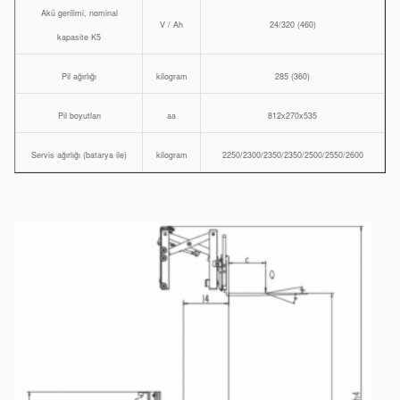
Akü gerilimi, nominal
V / Ah
24/320 (460)
kapasite K5
Pil ağırlığı
kilogram
285 (360)
Pil boyutları
aa
812x270x535
Servis ağırlığı (batarya ile)
kilogram
2250/2300/2350/2350/2500/2550/2600