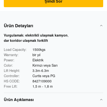
Şimdi Sor
Ürün Detayları
Vurgulamak:
elektrikli ulaşmak kamyon
,
dar koridor ulaşmak forklift
Load Capacity:
1500kgs
Warranty:
bir yıl
Power:
Elektrik
Color:
Kırmızı veya Sarı
Lift Height:
3.3m-6.3m
Controller:
Curtis veya PG
HS CODE:
8427109000
Free Lift:
1,5 m - 1,8 m
Ürün Açıklaması