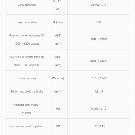
s / e / l
Çatal boyutları
35/100/1070
(aa)
Erişim mesafesi
l4 (mm)
500
Paletler için koridor genişliği
AST
2742¹ / 2767²
1000 × 1200 çapraz
(mm)
Paletler için koridor genişliği
AST
2806¹ / 2830²
800 × 1200 uzunluk
(mm)
Dönüş yarıçapı
Wa (mm)
1613¹ / 1647²
Sürüş hızı, yüklü / yüksüz
Km / h
4,8 / 5
Kaldırma hızı, yüklü /
MS
0.095 / 0.12
yüksüz
İndirme hızı, yüklü / yüksüz
MS
0.2 / 0.15