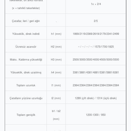
Tekerlekler, ön arka numara
1x + 2/4
(x = tahrikli tekerlekler)
Çatallar, ileri / geri eğin
.
2/5
Yükseklik, direk indirdi
h1 (mm)
1869/2119/2369/2619/2179/2341/2499
Ücretsiz asansör
H2 (mm)
~ / ~ / ~ / ~ / 1575/1700/1825
Maks.
Kaldırma yüksekliği
H3 (mm)
2500/3000/3500/4000/4500/5000/5500
Yükseklik, direk uzatılmış
h4 (mm)
3381/3881/4381/4881/5381/5881/6381
Toplam uzunluk
l1 (mm)
2364/2364/2364/2364/2384/2384/2384
Çatalların yüzüne uzunluğu
l2 (mm)
1289 (çift direk) / 1314 (üçlü direk)
b1 / b2
Toplam genişlik
1200-1300 / 950
(mm)