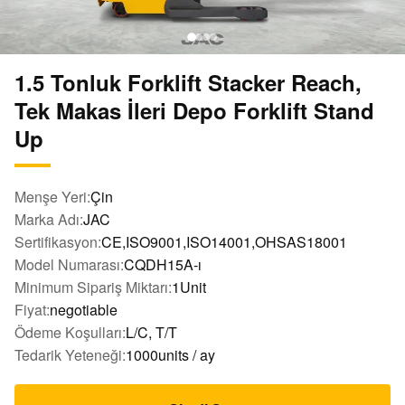
1.5 Tonluk Forklift Stacker Reach,
Tek Makas İleri Depo Forklift Stand
Up
Menşe Yeri:
Çin
Marka Adı:
JAC
Sertifikasyon:
CE,ISO9001,ISO14001,OHSAS18001
Model Numarası:
CQDH15A-ı
Minimum Sipariş Miktarı:
1Unit
Fiyat:
negotiable
Ödeme Koşulları:
L/C, T/T
Tedarik Yeteneği:
1000units / ay