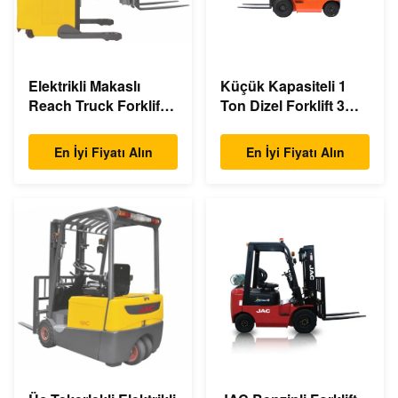
Elektrikli Makaslı
Küçük Kapasiteli 1
Reach Truck Forklift
Ton Dizel Forklift 3m -
Çift Makaslı 1.5 Ton
6m Kaldırma
Yük Kapasitesi
Yüksekliği Çevre
En İyi Fiyatı Alın
En İyi Fiyatı Alın
Dostu Tasarım