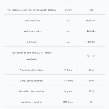
Yük mesafesi, tahrik aksının ortasından çatalına
x (mm)
515
Lastik ebadı, ön
aa
Φ250 70 ×
Lastik ebadı, arka
aa
Φ80 84 ×
Ek tekerlek
aa
Φ150 60 ×
Tekerlekler, ön arka numara (x = tahrikli
1x + 1/4
tekerlekler)
Yükseklik, direk indirdi
h1 (mm)
1275
Maks.
ağırlık kaldırmak
H3 (mm)
1140
Yükseklik, direk uzatılmış
h4 (mm)
2335
Alçaltılmış yükseklik
H13 (mm)
90