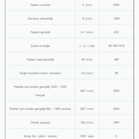
Toplam uzunluk
l1 (mm)
2455
Kavrama yüksekliği
l2 (mm)
1383
Toplam genişlik
b 1 (mm)
812
Çatal uzunluğu
s / e / l (aa)
60/180/1070
Toplam çatal genişliği
b5 (mm)
580
Dingil mesafesi zemin mesafesi
m2 (mm)
29
Paletler için koridor genişliği 1000 × 1200
AST (mm)
2904
kavşak
Paletler için koridor genişliği 800 × 1200 uzunluk
AST (mm)
2904
Dönüş yarıçapı
Wa (mm)
1897
Sürüş hızı, yüklü / yüksüz
KW / saat
6