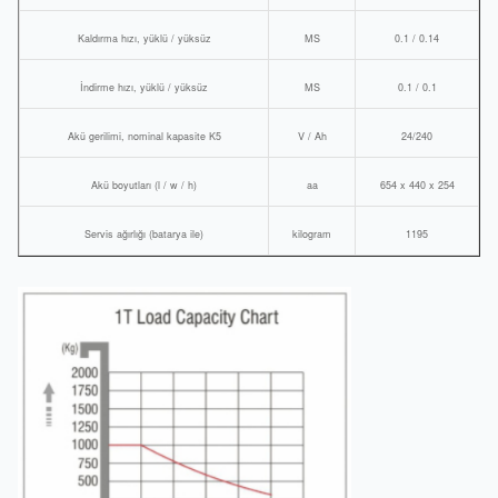
Kaldırma hızı, yüklü / yüksüz
MS
0.1 / 0.14
İndirme hızı, yüklü / yüksüz
MS
0.1 / 0.1
Akü gerilimi, nominal kapasite K5
V / Ah
24/240
Akü boyutları (l / w / h)
aa
654 x 440 x 254
Servis ağırlığı (batarya ile)
kilogram
1195