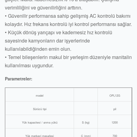
verimliliğini ve güvenilirliğini arttırın.
• Güvenilir performansa sahip gelişmiş AC kontrolü bakımı
kolaydır. Hız frekans kontrolü iyi kontrol performansı sağlar.
• Küçük dönüş yarıçapı ve kademesiz hız kontrolü
sayesinde kamyonların dar işyerlerinde
kullanılabildiğinden emin olun.
• Temel bileşenlerin makul bir yerleşim düzeniyle manitalin
kullanılması uygundur.
Parametreler:
model
OPL12G
Sürücü tipi
pil
Yük kapasitesi / anma yükü
S (kg)
1200
Yük merkezi mesafesi
C (mm)
700