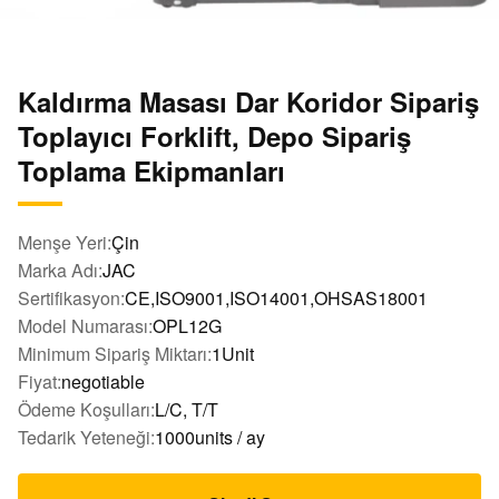
Kaldırma Masası Dar Koridor Sipariş
Toplayıcı Forklift, Depo Sipariş
Toplama Ekipmanları
Menşe Yeri:
Çin
Marka Adı:
JAC
Sertifikasyon:
CE,ISO9001,ISO14001,OHSAS18001
Model Numarası:
OPL12G
Minimum Sipariş Miktarı:
1Unit
Fiyat:
negotiable
Ödeme Koşulları:
L/C, T/T
Tedarik Yeteneği:
1000units / ay