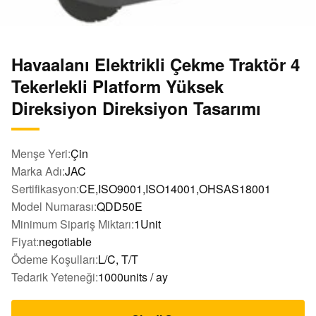
Havaalanı Elektrikli Çekme Traktör 4
Tekerlekli Platform Yüksek
Direksiyon Direksiyon Tasarımı
Menşe Yeri:
Çin
Marka Adı:
JAC
Sertifikasyon:
CE,ISO9001,ISO14001,OHSAS18001
Model Numarası:
QDD50E
Minimum Sipariş Miktarı:
1Unit
Fiyat:
negotiable
Ödeme Koşulları:
L/C, T/T
Tedarik Yeteneği:
1000units / ay