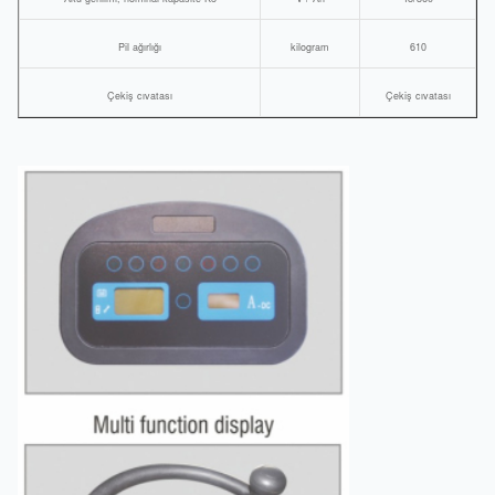
Pil ağırlığı
kilogram
610
Çekiş cıvatası
Çekiş cıvatası