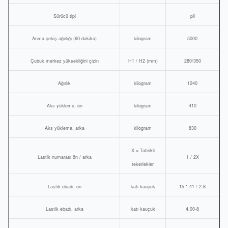
Sürücü tipi
pil
Anma çekiş ağırlığı (60 dakika)
kilogram
5000
Çubuk merkez yüksekliğini çizin
H1 / H2 (mm)
280/350
Ağırlık
kilogram
1240
Aks yükleme, ön
kilogram
410
Aks yükleme, arka
kilogram
830
X = Tahrikli
Lastik numarası ön / arka
1 / 2X
tekerlekler
Lastik ebadı, ön
katı kauçuk
15 * 41 / 2-8
Lastik ebadı, arka
katı kauçuk
4,00-8