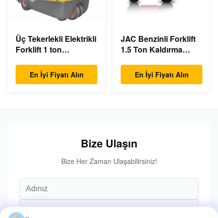
Üç Tekerlekli Elektrikli
JAC Benzinli Forklift
Forklift 1 ton
1.5 Ton Kaldırma
kapasiteli Küçük
Kapasitesi 3m - 6m
Dönüş Yarıçapı
Kaldırma Yüksekliği
En İyi Fiyatı Alın
En İyi Fiyatı Alın
Bize Ulaşın
Bize Her Zaman Ulaşabilirsiniz!