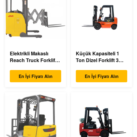
Elektrikli Makaslı
Küçük Kapasiteli 1
Reach Truck Forklift
Ton Dizel Forklift 3m -
Çift Makaslı 1.5 Ton
6m Kaldırma
Yük Kapasitesi
Yüksekliği Çevre
En İyi Fiyatı Alın
En İyi Fiyatı Alın
Dostu Tasarım