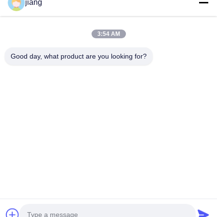
jiang
3:54 AM
Good day, what product are you looking for?
Göndermek
Ana Sayfa
Ürünler
Hakkımızda
Fabrika Turu
Kalite Kontrol
Bize Ulaşın
Bir Teklif Isteği
Blog
© 2026 Beijing Silk Road Enterprise Management Services Co., Ltd.. All
Rights Reserved.