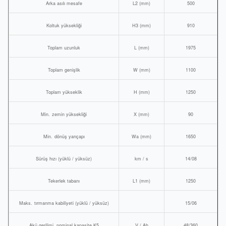
Arka asılı mesafe
L2 (mm)
500
Koltuk yüksekliği
H3 (mm)
910
Toplam uzunluk
L (mm)
1975
Toplam genişlik
W (mm)
1100
Toplam yükseklik
H (mm)
1250
Min.
zemin yüksekliği
X (mm)
90
Min.
dönüş yarıçapı
Wa (mm)
1650
Sürüş hızı (yüklü / yüksüz)
km / s
14/08
Tekerlek tabanı
L1 (mm)
1250
Maks.
tırmanma kabiliyeti (yüklü / yüksüz)
15/06
Akü gerilimi, nominal kapasite K5
V / Ah
48/360