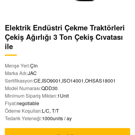
Elektrik Endüstri Çekme Traktörleri
Çekiş Ağırlığı 3 Ton Çekiş Cıvatası
ile
Menşe Yeri:
Çin
Marka Adı:
JAC
Sertifikasyon:
CE,ISO9001,ISO14001,OHSAS18001
Model Numarası:
QDD30
Minimum Sipariş Miktarı:
1Unit
Fiyat:
negotiable
Ödeme Koşulları:
L/C, T/T
Tedarik Yeteneği:
1000units / ay