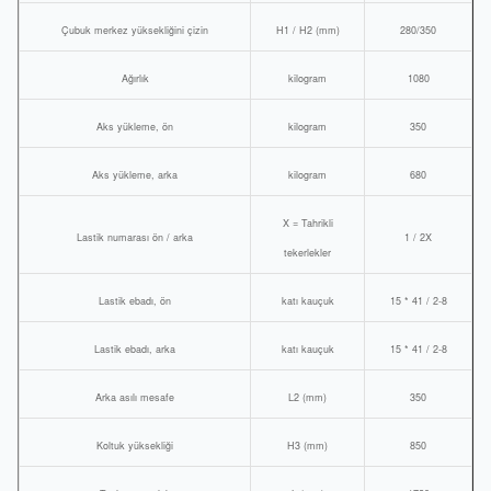
Çubuk merkez yüksekliğini çizin
H1 / H2 (mm)
280/350
Ağırlık
kilogram
1080
Aks yükleme, ön
kilogram
350
Aks yükleme, arka
kilogram
680
X = Tahrikli
Lastik numarası ön / arka
1 / 2X
tekerlekler
Lastik ebadı, ön
katı kauçuk
15 * 41 / 2-8
Lastik ebadı, arka
katı kauçuk
15 * 41 / 2-8
Arka asılı mesafe
L2 (mm)
350
Koltuk yüksekliği
H3 (mm)
850