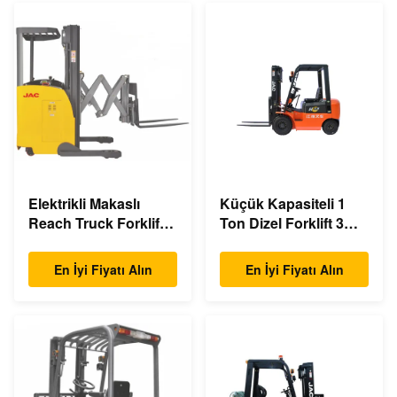
Elektrikli Makaslı
Küçük Kapasiteli 1
Reach Truck Forklift
Ton Dizel Forklift 3m -
Çift Makaslı 1.5 Ton
6m Kaldırma
Yük Kapasitesi
Yüksekliği Çevre
En İyi Fiyatı Alın
En İyi Fiyatı Alın
Dostu Tasarım