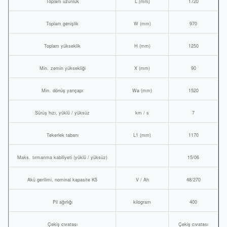
Toplam uzunluk
L (mm)
1720
Toplam genişlik
W (mm)
970
Toplam yükseklik
H (mm)
1250
Min.
zemin yüksekliği
X (mm)
90
Min.
dönüş yarıçapı
Wa (mm)
1520
Sürüş hızı, yüklü / yüksüz
km / s
7
Tekerlek tabanı
L1 (mm)
1170
Maks.
tırmanma kabiliyeti (yüklü / yüksüz)
15/06
Akü gerilimi, nominal kapasite K5
V / Ah
48/270
Pil ağırlığı
kilogram
400
Çekiş cıvatası
Çekiş cıvatası