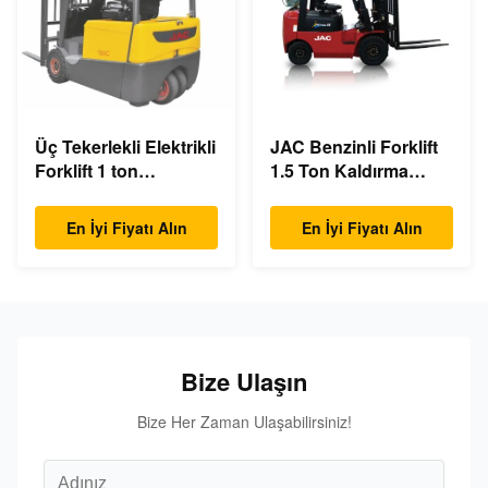
Üç Tekerlekli Elektrikli
JAC Benzinli Forklift
Forklift 1 ton
1.5 Ton Kaldırma
kapasiteli Küçük
Kapasitesi 3m - 6m
Dönüş Yarıçapı
Kaldırma Yüksekliği
En İyi Fiyatı Alın
En İyi Fiyatı Alın
Bize Ulaşın
Bize Her Zaman Ulaşabilirsiniz!